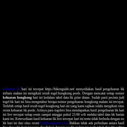
Keluaran hk
hari ini tercepat https://bikenguide.net/ menyediakan hasil pengeluaran hk
terbaru malam ini mengikuti result togel hongkong pools. Dengan mencatat setiap nomor
keluaran hongkong
hari ini kedalam tabel data hk prize diatas. Sudah pasti pecinta judi
togel hk hari ini bisa mengetahui berapa nomor pengeluaran hongkong malam ini tercepat.
Terlebih setiap hasil result togel hongkong hari ini yang kami sajikan selalu mengikuti situs
resmi keluaran hk pools. Artinya para togelers bisa mendapatkan hasil pengeluaran hk hari
ini live tercepat setiap senin sampai minggu pukul 23.00 wib melalui tabel data hk harian
kami ini. Ketersediaan hasil keluaran hk live tercepat hari ini tentu tidak berbeda dengan no
hk hari ini dari situs resmi
hongkongpools.com
. Bahkan tidak ada perbedaan antara hasil