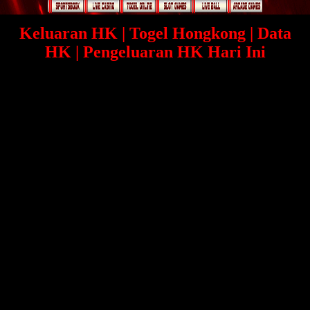
Keluaran HK | Togel Hongkong | Data
HK | Pengeluaran HK Hari Ini